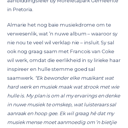
aanbiddingsleier by Moreletapark Gemeente
in Pretoria.
Almarie het nog baie musiekdrome om te
verwesenlik, wat ’n nuwe album – waaroor sy
nie nou te veel wil verklap nie – insluit. Sy sal
ook nog graag saam met Francois van Coke
wil werk, omdat die eerlikheid in sy lirieke haar
inspireer en hulle stemme goed sal
saamwerk.
“Ek bewonder elke musikant wat
hard werk en musiek maak wat strook met wie
hulle is. My plan is om al my ervarings en denke
in nuwe musiek te omskep, wat luisteraars sal
aanraak en hoop gee. Ek wil graag hê dat my
musiek mense moet aanmoedig om ’n bietjie