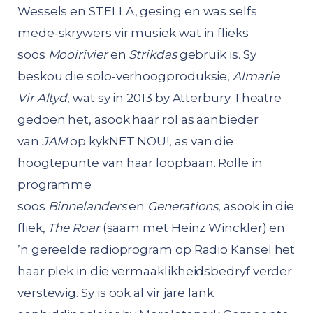
Wessels en STELLA, gesing en was selfs
mede-skrywers vir musiek wat in flieks
soos
Mooirivier
en
Strikdas
gebruik is. Sy
beskou die solo-verhoogproduksie,
Almarie
Vir Altyd
, wat sy in 2013 by Atterbury Theatre
gedoen het, asook haar rol as aanbieder
van
JAM
op kykNET NOU!, as van die
hoogtepunte van haar loopbaan. Rolle in
programme
soos
Binnelanders
en
Generations
, asook in die
fliek,
The Roar
(saam met Heinz Winckler) en
’n gereelde radioprogram op Radio Kansel het
haar plek in die vermaaklikheidsbedryf verder
verstewig. Sy is ook al vir jare lank