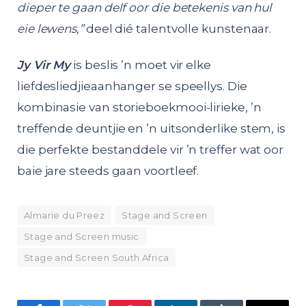
dieper te gaan delf oor die betekenis van hul
eie lewens,”
deel dié talentvolle kunstenaar.
Jy Vir My
is beslis ’n moet vir elke
liefdesliedjieaanhanger se speellys. Die
kombinasie van storieboekmooi-lirieke, ’n
treffende deuntjie en ’n uitsonderlike stem, is
die perfekte bestanddele vir ’n treffer wat oor
baie jare steeds gaan voortleef.
Almarie du Preez
Stage and Screen
Stage and Screen music
Stage and Screen South Africa