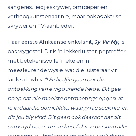
sangeres, liedjieskrywer, omroeper en
verhoogkunstenaar nie, maar ook as aktrise,
skrywer en TV-aanbieder.
Haar eerste Afrikaanse enkelsnit,
Jy Vir My
, is
pas vrygestel. Dit is ’n lekkerluister-poptreffer
met betekenisvolle lirieke en ’n
meesleurende wysie, wat die luisteraar vir
lank sal bybly.
“Die liedjie gaan oor die
ontdekking van ewigdurende liefde. Dit gee
hoop dat die mooiste ontmoetings opgesluit
lê in daardie oomblikke, waar jy nie soek nie, en
dit jou bly vind. Dit gaan ook daaroor dat dit
soms tyd neem om te besef dat ’n persoon alles