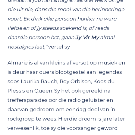
is waarna jou hart smag en selfs al werk dinge
nie uit nie, dans die mooi van die herinneringe
voort. Ek dink elke persoon hunker na ware
liefde en of jy steeds soekend is, of reeds
daardie persoon het, gaan
Jy Vir My
almal
nostalgies laat,”
vertel sy.
Almarie is al van kleins af versot op musiek en
is deur haar ouers blootgestel aan legendes
soos Laurika Rauch, Roy Orbison, Koos du
Plessis en Queen. Sy het ook gereeld na
treffersparades oor die radio geluister en
daarvan gedroom om eendag deel van ’n
rockgroep te wees. Hierdie droom is jare later
verwesenlik, toe sy die voorsanger geword