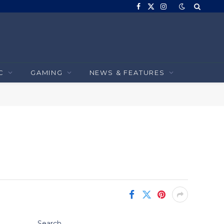
Facebook
X
Instagram
(Twitter)
C
GAMING
NEWS & FEATURES
Search