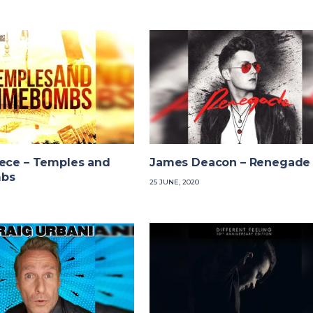
eece – Temples and
James Deacon – Renegade
bs
25 JUNE, 2020