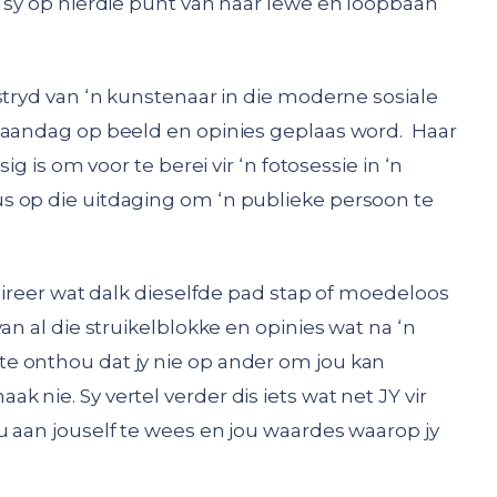
r sy op hierdie punt van haar lewe en loopbaan
stryd van ‘n kunstenaar in die moderne sosiale
 aandag op beeld en opinies geplaas word. Haar
ig is om voor te berei vir ‘n fotosessie in ‘n
s op die uitdaging om ‘n publieke persoon te
spireer wat dalk dieselfde pad stap of moedeloos
an al die struikelblokke en opinies wat na ‘n
e onthou dat jy nie op ander om jou kan
 nie. Sy vertel verder dis iets wat net JY vir
u aan jouself te wees en jou waardes waarop jy