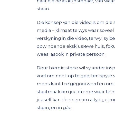
haar eie oë as kunstenaar, van waa
staan.
Die konsep van die video is om die 
media – klimaat te wys waar soveel
verskyning in die video, terwyl sy bes
opwindende eksklusiewe huis, foku
wees, asook ‘n private persoon.
Deur hierdie storie wil sy ander in
voel om nooit op te gee, ten spyte v
mens kant toe gegooi word en om t
staatmaak om jou drome waar te maak
jouself kan doen en om altyd getro
staan, en in
glo.