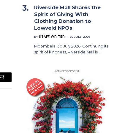
Riverside Mall Shares the
Spirit of Giving With
Clothing Donation to
Lowveld NPOs
BY
STAFF WRITER
30 JULY, 2026
Mbombela, 30 July 2026: Continuing its
spirit of kindness, Riverside Mall is…
Advertisement
Email