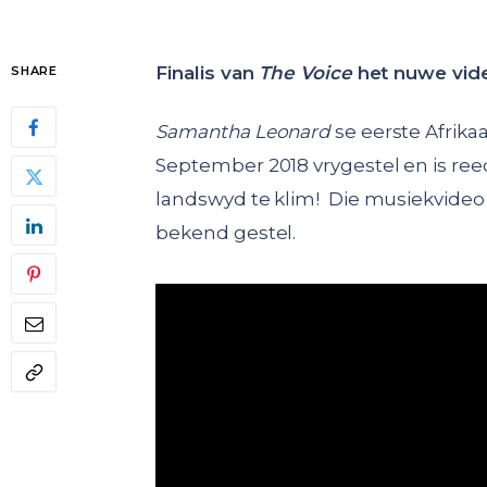
Finalis van
The Voice
het nuwe vid
SHARE
Samantha Leonard
se eerste Afrika
September 2018 vrygestel en is reed
landswyd te klim! Die musiekvideo vi
bekend gestel.