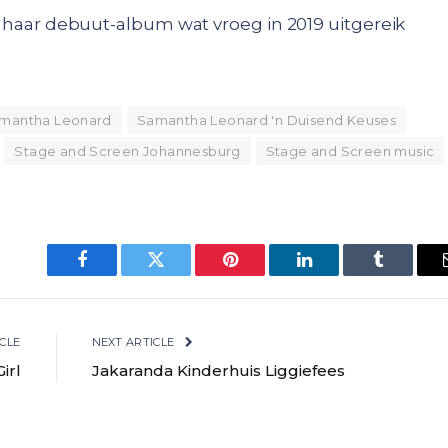
an haar debuut-album wat vroeg in 2019 uitgereik
mantha Leonard
Samantha Leonard 'n Duisend Keuses
Stage and Screen Johannesburg
Stage and Screen music
Facebook
Twitter
Pinterest
LinkedIn
Tumblr
CLE
NEXT ARTICLE
irl
Jakaranda Kinderhuis Liggiefees