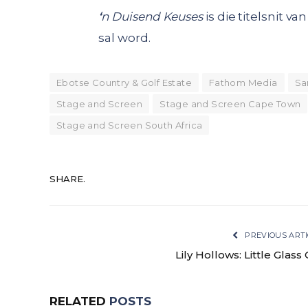
‘
n Duisend Keuses
is die titelsnit v
sal word.
Ebotse Country & Golf Estate
Fathom Media
Sa
Stage and Screen
Stage and Screen Cape Town
Stage and Screen South Africa
SHARE.
PREVIOUS ARTI
Lily Hollows: Little Glass G
RELATED
POSTS