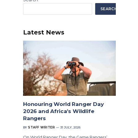
SEARCH
Latest News
Honouring World Ranger Day
2026 and Africa’s Wildlife
Rangers
BY
STAFF WRITER
31 JULY, 2026
On World Ranger Day, the Game Rangers’