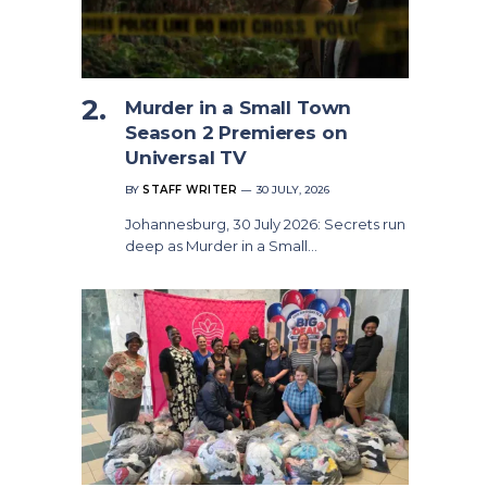
Murder in a Small Town
Season 2 Premieres on
Universal TV
BY
STAFF WRITER
30 JULY, 2026
Johannesburg, 30 July 2026: Secrets run
deep as Murder in a Small…