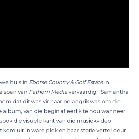
ewe huis in
Ebotse Country & Golf Estate
in
de span van
Fathom Media
vervaardig. Samantha
oem dat dit was vir haar belangrik was om die
ie album, van die begin af eerlik te hou wanneer
, asook die visuele kant van die musiekvideo
 kom uit ‘n ware plek en haar storie vertel deur