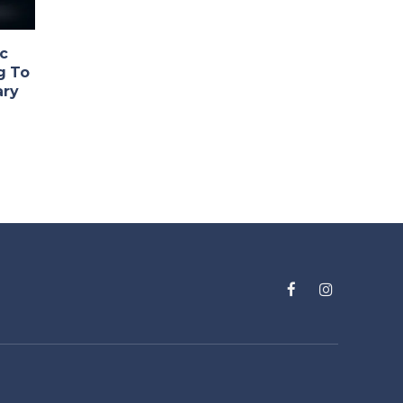
c
g To
ary
Facebook
Instagram