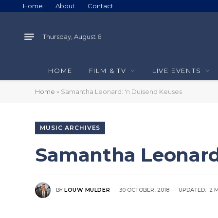
Home
About
Contact
Thursday, August 6
HOME
FILM & TV
LIVE EVENTS
Home
»
Samantha Leonard: 'n Duisend Keuses
MUSIC ARCHIVES
Samantha Leonard:
BY
LOUW MULDER
30 OCTOBER, 2018
UPDATED:
2 