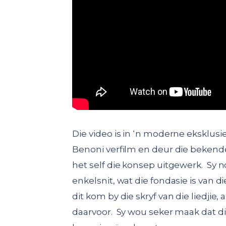
Die video is in ‘n moderne eksklusi
Benoni verfilm en deur die beken
het self die konsep uitgewerk. Sy n
enkelsnit, wat die fondasie is van d
dit kom by die skryf van die liedjie
daarvoor. Sy wou seker maak dat dit