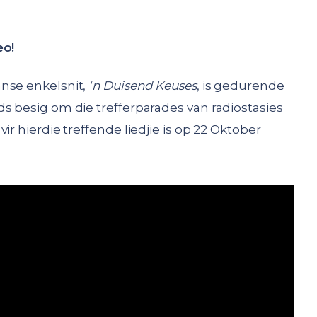
eo!
anse enkelsnit,
‘n Duisend Keuses
, is gedurende
s besig om die trefferparades van radiostasies
r hierdie treffende liedjie is op 22 Oktober