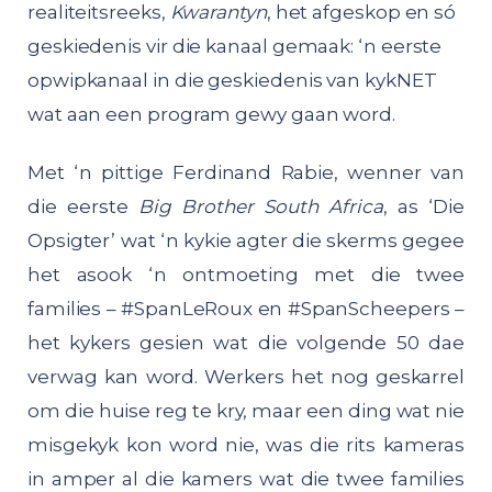
realiteitsreeks,
Kwarantyn
, het afgeskop en só
geskiedenis vir die kanaal gemaak: ‘n eerste
opwipkanaal in die geskiedenis van kykNET
wat aan een program gewy gaan word.
Met ‘n pittige Ferdinand Rabie, wenner van
die eerste
Big Brother South Africa
, as ‘Die
Opsigter’ wat ‘n kykie agter die skerms gegee
het asook ‘n ontmoeting met die twee
families – #SpanLeRoux en #SpanScheepers –
het kykers gesien wat die volgende 50 dae
verwag kan word. Werkers het nog geskarrel
om die huise reg te kry, maar een ding wat nie
misgekyk kon word nie, was die rits kameras
in amper al die kamers wat die twee families