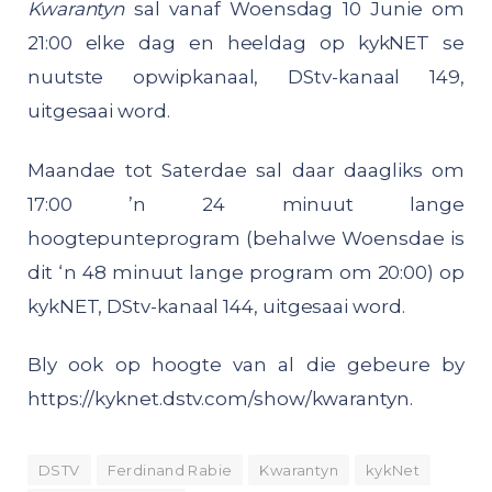
Kwarantyn
sal vanaf Woensdag 10 Junie om
21:00 elke dag en heeldag op kykNET se
nuutste opwipkanaal, DStv-kanaal 149,
uitgesaai word.
Maandae tot Saterdae sal daar daagliks om
17:00 ’n 24 minuut lange
hoogtepunteprogram (behalwe Woensdae is
dit ‘n 48 minuut lange program om 20:00) op
kykNET, DStv-kanaal 144, uitgesaai word.
Bly ook op hoogte van al die gebeure by
https://kyknet.dstv.com/show/kwarantyn
.
DSTV
Ferdinand Rabie
Kwarantyn
kykNet