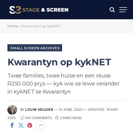
Home
»
Kwarantyn op kykNET
SMALL SCREEN ARCHIVES
Kwarantyn op kykNET
Twee families, twee huise en een reuse
R250 000 prys — kyk wie se lewe verander
in kykNET se Kwarantyn
BY
LOUW MULDER
14 JUNE, 2020
UPDATED:
16 MAY,
2025
NO COMMENTS
2 MINS READ