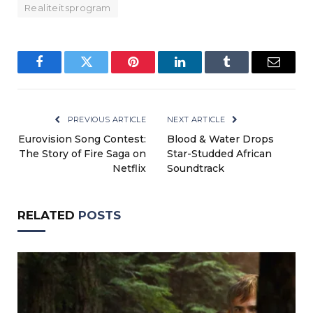
Realiteitsprogram
Facebook
Twitter
Pinterest
LinkedIn
Tumblr
Email
PREVIOUS ARTICLE
NEXT ARTICLE
Eurovision Song Contest:
Blood & Water Drops
The Story of Fire Saga on
Star-Studded African
Netflix
Soundtrack
RELATED
POSTS