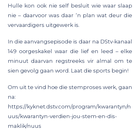
Hulle kon ook nie self besluit wie waar slaap
nie – daarvoor was daar ‘n plan wat deur die
vervaardigers uitgewerk is.
In die aanvangsepisode is daar na DStv-kanaal
149 oorgeskakel waar die lief en leed – elke
minuut daarvan regstreeks vir almal om te
sien gevolg gaan word. Laat die sports begin!
Om uit te vind hoe die stemproses werk, gaan
na:
https://kyknet.dstv.com/program/kwarantyn/n
uus/kwarantyn-verdien-jou-stem-en-dis-
maklik/nuus