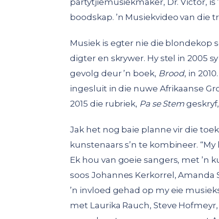
partytjiemusiekmaker, Dr. Victor, is
boodskap. ’n Musiekvideo van die tre
Musiek is egter nie die blondekop se
digter en skrywer. Hy stel in 2005 
gevolg deur ’n boek,
Brood
, in 201
ingesluit in die nuwe Afrikaanse Gr
2015 die rubriek,
Pa se Stem
geskryf,
Jak het nog baie planne vir die to
kunstenaars s’n te kombineer. “My l
Ek hou van goeie sangers, met ’n 
soos Johannes Kerkorrel, Amanda S
’n invloed gehad op my eie musiek
met Laurika Rauch, Steve Hofmeyr,