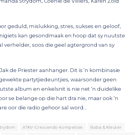
nda Strydom, Coenie de Villiers, Karen Zoid
oor geduld, mislukking, stres, sukses en geloof,
enigiets kan gesondmaak en hoop dat sy nuutste
al verhelder, soos die geel agtergrond van sy
 Jak de Priester aanhanger. Dit is ’n kombinasie
gewekte partytjiedeuntjies, waarsonder geen
uutste album en enkelsnit is nie net ’n duidelike
or se belange op die hart dra nie, maar ook ’n
jare oor die radio gehoor sal word…
trydom
ATKV-Crescendo-kompetisie
Baba & Kleuter