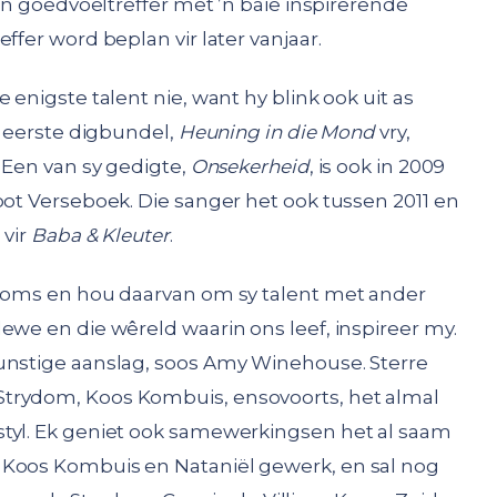
 ’n goedvoeltreffer met ’n baie inspirerende
ffer word beplan vir later vanjaar.
 enigste talent nie, want hy blink ook uit as
sy eerste digbundel,
Heuning in die Mond
vry,
0. Een van sy gedigte,
Onsekerheid
, is ook in 2009
oot Verseboek. Die sanger het ook tussen 2011 en
 vir
Baba & Kleuter
.
ekoms en hou daarvan om sy talent met ander
ewe en die wêreld waarin ons leef, inspireer my.
kunstige aanslag, soos Amy Winehouse. Sterre
trydom, Koos Kombuis, ensovoorts, het almal
styl. Ek geniet ook samewerkingsen het al saam
 Koos Kombuis en Nataniël gewerk, en sal nog