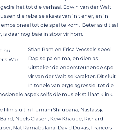
edra het tot die verhaal. Edwin van der Walt,
tussen die rebelse aksies van ‘n tiener, en ‘n
 emosioneel tot die spel te kom. Beter as dit sal
 is daar nog baie in stoor vir hom.
Stian Bam en Erica Wessels speel
Dap se pa en ma, en dien as
uitstekende ondersteunende spel
vir van der Walt se karakter. Dit sluit
in tonele van erge agressie, tot die
sionele aspek selfs die musiek stil laat klink.
e film sluit in Fumani Shilubana, Nastassja
 Baird, Neels Clasen, Kew Khauoe, Richard
ber, Nat Ramabulana, David Dukas, Francois