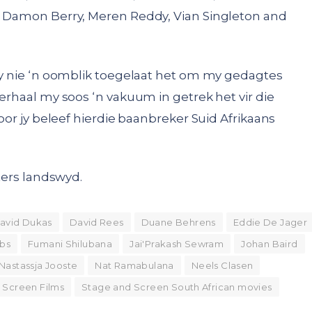
, Damon Berry, Meren Reddy, Vian Singleton and
 my nie ‘n oomblik toegelaat het om my gedagtes
verhaal my soos ‘n vakuum in getrek het vir die
voor jy beleef hierdie baanbreker Suid Afrikaans
aters landswyd.
avid Dukas
David Rees
Duane Behrens
Eddie De Jager
obs
Fumani Shilubana
Jai'Prakash Sewram
Johan Baird
Nastassja Jooste
Nat Ramabulana
Neels Clasen
 Screen Films
Stage and Screen South African movies