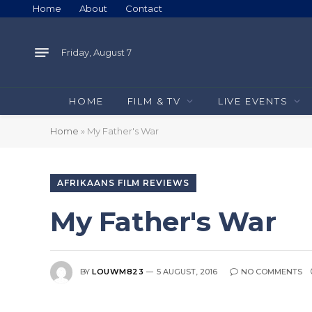
Home
About
Contact
Friday, August 7
HOME
FILM & TV
LIVE EVENTS
Home
»
My Father's War
AFRIKAANS FILM REVIEWS
My Father's War
BY
LOUWM823
5 AUGUST, 2016
NO COMMENTS