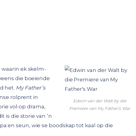
l waarin ek skelm-
 weens die boeiende
d het.
My Father’s
anse rolprent in
Edwin van der Walt by die
torie vol-op drama,
Premiere van My Father’s War
t is die storie van ‘n
a en seun, wie se boodskap tot kaal op die