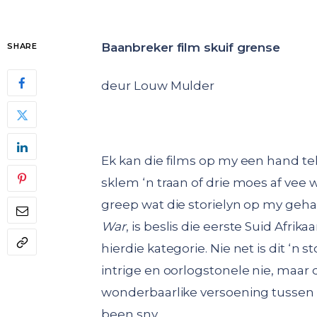
Baanbreker film skuif grense
SHARE
deur Louw Mulder
Ek kan die films op my een hand te
sklem ‘n traan of drie moes af vee
greep wat die storielyn op my geha
War
, is beslis die eerste Suid Afrika
hierdie kategorie. Nie net is dit ‘n s
intrige en oorlogstonele nie, maar di
wonderbaarlike versoening tussen p
been sny.