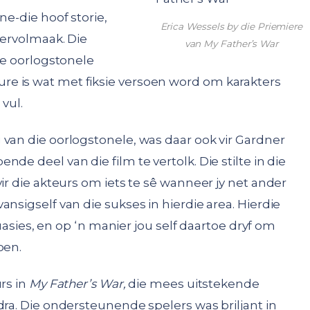
ne-die hoof storie,
Erica Wessels by die Priemiere
vervolmaak. Die
van My Father’s War
die oorlogstonele
e is wat met fiksie versoen word om karakters
 vul.
 van die oorlogstonele, was daar ook vir Gardner
de deel van die film te vertolk. Die stilte in die
ir die akteurs om iets te sê wanneer jy net ander
nsigself van die sukses in hierdie area. Hierdie
ituasies, en op ‘n manier jou self daartoe dryf om
oen.
rs in
My Father’s War,
die mees uitstekende
dra. Die ondersteunende spelers was briljant in