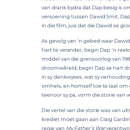
van drank bydra dat Dap besig is om
versoening tussen Dawid Smit, Dap se
in die film, juis dat die Dawid se gr
As gevolg van ‘n gebed waar Dawid 
hart te verander, begin Dap ‘n re
middel van die grensoorlog van 1983 
droomwêreld, begin Dap se hart draa
in sy denkwyses, wat sy verhouding
omhels, en homself toe te laat om 
teenoor sy pa, vorm die storie van v
Die vertel van die storie was van ui
krediet moet gaan aan Craig Gardine
regie van
My Father’s War
verantwoo