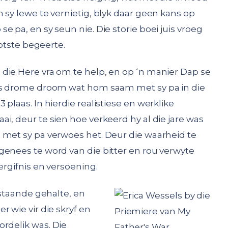
 sy lewe te vernietig, blyk daar geen kans op
 pa, en sy seun nie. Die storie boei juis vroeg
ootste begeerte.
die Here vra om te help, en op ‘n manier Dap se
eks drome droom wat hom saam met sy pa in die
plaas. In hierdie realistiese en werklike
i, deur te sien hoe verkeerd hy al die jare was
 met sy pa verwoes het. Deur die waarheid te
genees te word van die bitter en rou verwyte
ergifnis en versoening.
tstaande gehalte, en
r wie vir die skryf en
rdelik was. Die