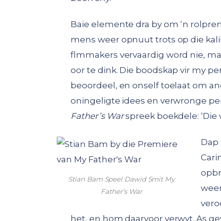
Baie elemente dra by om ‘n rolprent 
mens weer opnuut trots op die kali
flmmakers vervaardig word nie, ma
oor te dink. Die boodskap vir my p
beoordeel, en onself toelaat om a
oningeligte idees en verwronge pe
Father’s War
spreek boekdele: ‘Die 
Dap 
Cari
opbr
Stian Bam Speel Dawid Smit My
weer
Father’s War
vero
het, en hom daarvoor verwyt. As gev