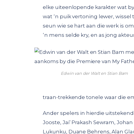
elke uiteenlopende karakter wat byg
wat ‘n puik vertoning lewer, wissel 
seun wie se hart aan die werk is om
‘n mens selde kry, en as jong akteur,
Edwin van der Walt en Stian Bam
traan-trekkende tonele waar die emo
Ander spelers in hierdie uitstekend
Jooste, Jai’ Prakash Sewram, Johan
Lukunku, Duane Behrens, Alan Glau