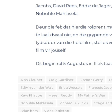
Jacobs, David Rees, Eddie de Jager
Nobuhle Mahlasela.
Deur die feit dat hierdie rolprent
te laat dwaal nie, en die grypende 
tydsduur van die hele film, stel ek 
film vir jouself.
Dit begin rol 5 Augustus in fliek te
Alan Glauber
Craig Gardiner
Damon Berry
D
Edwin van der Walt
Erica Wessels
Francois Jac
Kew Khauoe
Meren Reddy
My Father's War
Nobuhle Mahlasela
Richard Lukunku
Stage and
Stian bam
Vian Singleton