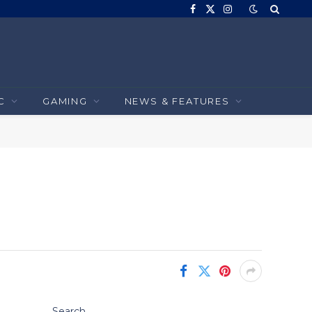
Facebook
X
Instagram
(Twitter)
C
GAMING
NEWS & FEATURES
Search