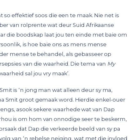
so effektief soos die een te maak. Nie net is
ber van rolprente wat deur Suid Afrikaanse
ar die boodskap laat jou ten einde met baie om
ersoonlik, is hoe baie ons as mens mense
nder mense te behandel, als gebasseer op
rsepsies van die waarheid. Die tema van
My
waarheid sal jou vry maak’.
Smit is ‘n jong man wat alleen deur sy ma,
na Smit groot gemaak word. Hierdie enkel-ouer
engs, asook sekere waarhede wat van Dap
hou is om hom van onnodige seer te beskerm,
orsaak dat Dap die verkeerde beeld van sy pa
olg van ‘n rebelse neiging, wat met die invloed