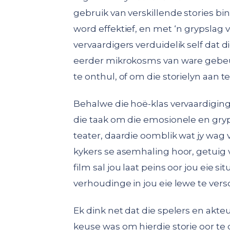
gebruik van verskillende stories bin
word effektief, en met ‘n grypslag 
vervaardigers verduidelik self dat 
eerder mikrokosms van ware gebeur
te onthul, of om die storielyn aan te
Behalwe die hoë-klas vervaardiging
die taak om die emosionele en grypen
teater, daardie oomblik wat jy wag v
kykers se asemhaling hoor, getuig va
film sal jou laat peins oor jou eie s
verhoudinge in jou eie lewe te vers
Ek dink net dat die spelers en akteu
keuse was om hierdie storie oor te 