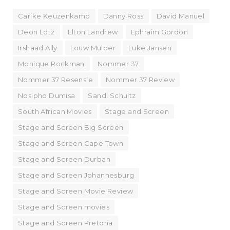
Carike Keuzenkamp
Danny Ross
David Manuel
Deon Lotz
Elton Landrew
Ephraim Gordon
Irshaad Ally
Louw Mulder
Luke Jansen
Monique Rockman
Nommer 37
Nommer 37 Resensie
Nommer 37 Review
Nosipho Dumisa
Sandi Schultz
South African Movies
Stage and Screen
Stage and Screen Big Screen
Stage and Screen Cape Town
Stage and Screen Durban
Stage and Screen Johannesburg
Stage and Screen Movie Review
Stage and Screen movies
Stage and Screen Pretoria