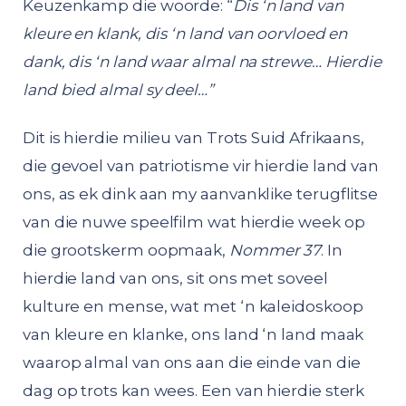
Keuzenkamp die woorde: “
Dis ‘n land van
kleure en klank, dis ‘n land van oorvloed en
dank, dis ‘n land waar almal na strewe… Hierdie
land bied almal sy deel…”
Dit is hierdie milieu van Trots Suid Afrikaans,
die gevoel van patriotisme vir hierdie land van
ons, as ek dink aan my aanvanklike terugflitse
van die nuwe speelfilm wat hierdie week op
die grootskerm oopmaak,
Nommer 37
. In
hierdie land van ons, sit ons met soveel
kulture en mense, wat met ‘n kaleidoskoop
van kleure en klanke, ons land ‘n land maak
waarop almal van ons aan die einde van die
dag op trots kan wees. Een van hierdie sterk