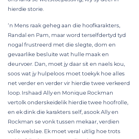
hierdie storie.
‘n Mens raak geheg aan die hoofkarakters,
Randal en Pam, maar word terselfdertyd tyd
nogal frustreerd met die slegte, dom en
gevaarlike besluite wat hulle maak en
deurvoer. Dan, moet jy daar sit en naels kou,
soos wat jy hulpeloos moet toekyk hoe alles
net verder en verder vir hierdie twee verkeerd
loop. Irshaad Ally en Monique Rockman
vertolk onderskeidelik hierdie twee hoofrolle,
en ek dink die karakters self, asook Ally en
Rockman se vonk tussen mekaar, verdien
volle welslae. Ek moet veral uitlig hoe trots