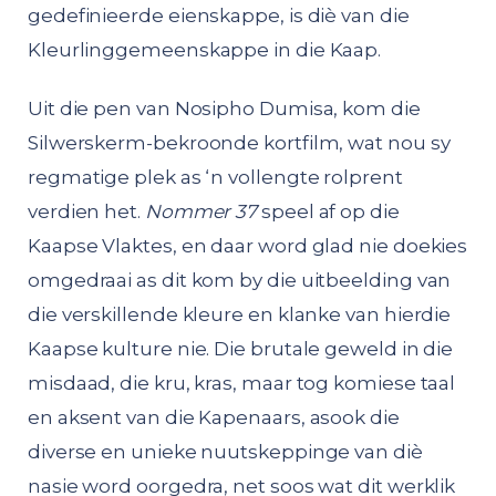
gedefinieerde eienskappe, is diè van die
Kleurlinggemeenskappe in die Kaap.
Uit die pen van Nosipho Dumisa, kom die
Silwerskerm-bekroonde kortfilm, wat nou sy
regmatige plek as ‘n vollengte rolprent
verdien het.
Nommer 37
speel af op die
Kaapse Vlaktes, en daar word glad nie doekies
omgedraai as dit kom by die uitbeelding van
die verskillende kleure en klanke van hierdie
Kaapse kulture nie. Die brutale geweld in die
misdaad, die kru, kras, maar tog komiese taal
en aksent van die Kapenaars, asook die
diverse en unieke nuutskeppinge van diè
nasie word oorgedra, net soos wat dit werklik