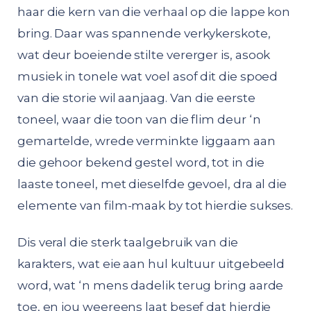
haar die kern van die verhaal op die lappe kon
bring. Daar was spannende verkykerskote,
wat deur boeiende stilte vererger is, asook
musiek in tonele wat voel asof dit die spoed
van die storie wil aanjaag. Van die eerste
toneel, waar die toon van die flim deur ‘n
gemartelde, wrede verminkte liggaam aan
die gehoor bekend gestel word, tot in die
laaste toneel, met dieselfde gevoel, dra al die
elemente van film-maak by tot hierdie sukses.
Dis veral die sterk taalgebruik van die
karakters, wat eie aan hul kultuur uitgebeeld
word, wat ‘n mens dadelik terug bring aarde
toe, en jou weereens laat besef dat hierdie