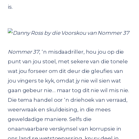
is.
Nommer 37
, ‘n misdaadriller, hou jou op die
punt van jou stoel, met sekere van die tonele
wat jou forseer om dit deur die gleufies van
jou vingers te kyk, omdat jy nie wil sien wat
gaan gebeur nie… maar tog dit nie wil mis nie.
Die tema handel oor ‘n driehoek van verraad,
weerwraak en skuldeising, in die mees
geweldadige maniere. Selfs die
onaanvaarbare verskynsel van korrupsie in
ons land se wetstoepassing, kry sy deel in