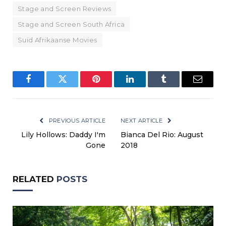
Stage and Screen Reviews
Stage and Screen South Africa
Suid Afrikaanse Movies
Facebook
Twitter
Pinterest
LinkedIn
Tumblr
Email
PREVIOUS ARTICLE
NEXT ARTICLE
Lily Hollows: Daddy I'm
Bianca Del Rio: August
Gone
2018
RELATED
POSTS