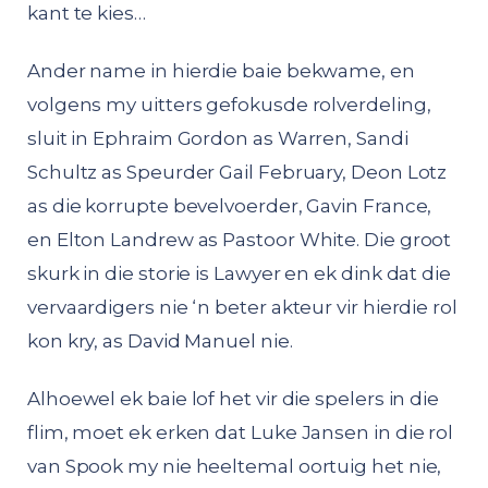
kant te kies…
Ander name in hierdie baie bekwame, en
volgens my uitters gefokusde rolverdeling,
sluit in Ephraim Gordon as Warren, Sandi
Schultz as Speurder Gail February, Deon Lotz
as die korrupte bevelvoerder, Gavin France,
en Elton Landrew as Pastoor White. Die groot
skurk in die storie is Lawyer en ek dink dat die
vervaardigers nie ‘n beter akteur vir hierdie rol
kon kry, as David Manuel nie.
Alhoewel ek baie lof het vir die spelers in die
flim, moet ek erken dat Luke Jansen in die rol
van Spook my nie heeltemal oortuig het nie,