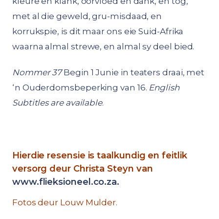
kleure en klank, oorvloed en dank, en tog,
met al die geweld, gru-misdaad, en
korrukspie, is dit maar ons eie Suid-Afrika
waarna almal strewe, en almal sy deel bied.
Nommer 37
Begin 1 Junie in teaters draai, met
‘n Ouderdomsbeperking van 16.
English
Subtitles are available
.
Hierdie resensie is taalkundig en feitlik
versorg deur Christa Steyn van
www.flieksioneel.co.za
.
Fotos deur Louw Mulder.